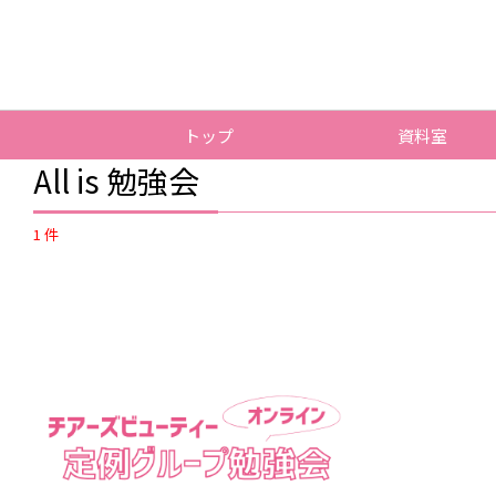
トップ
資料室
TOP
カテゴリー
All is 勉強会
All is 勉強会
1 件